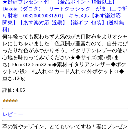
★好評プレゼント付！【全品ポイント10倍以上】
Dakota（ダコタ） リードクラシック がま口二つ折
り財布 0032000(0031201) キャメル【あす楽対応_
関東】【あす楽対応_近畿】【楽ギフ_包装】[送料無
料]
何年経っても変わらず人気のがま口財布をよりオシャ
レにしちゃいました！色展開が豊富なので、自分にぴ
ったりな色がみつかりそう。イタリアンレザーの使い
心地を味わってみてください★◆サイズ(縦x横xま
ち):10cm×12.5cm×2cm◆素材:イタリアンレザー◆ポケ
ット:小銭×1 札入れ×2 カード入れ×7 外ポケット×1◆
重さ:120g
評価: 4.65
レビュー
革の質やデザイン、とてもいいですね！妻にプレゼン