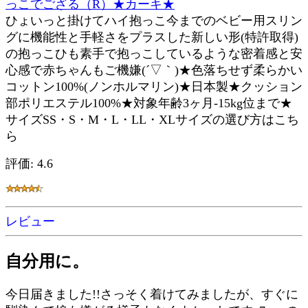
っこでござる（R）★カーキ★
ひょいっと掛けてハイ抱っこ今までのベビー用スリン
グに機能性と手軽さをプラスした新しい形(特許取得)
の抱っこひも素手で抱っこしているような密着感と安
心感で赤ちゃんもご機嫌(´▽｀)★色落ちせず柔らかい
コットン100%(ノンホルマリン)★日本製★クッション
部ポリエステル100%★対象年齢3ヶ月-15kg位まで★
サイズSS・S・M・L・LL・XLサイズの選び方はこち
ら
評価: 4.6
レビュー
自分用に。
今日届きました!!さっそく着けてみましたが、すぐに