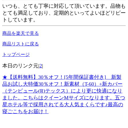
いつも、とても丁寧に対応して頂いています。品物も
とても満足しており、定期的といってよいほどリピー
トしています。
商品を楽天で見る
商品リストに戻る
トップページ
本日のリンク元|
2
|
★【送料無料】30％オフ！[5年間保証書付き] 新製
品お試し大特価30％オフ！新素材（T-60）+新カバー
（テンピュール(R)テックス）により更に快適になり
ました。こちらはクイーンMサイズになります。五つ
星ホテル等で採用されてる大人気まくらです♪最高の
寝ごこちをお届け！